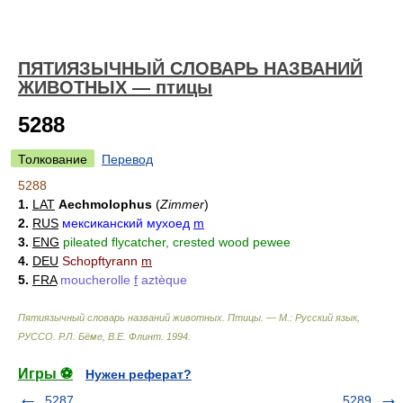
ПЯТИЯЗЫЧНЫЙ СЛОВАРЬ НАЗВАНИЙ
ЖИВОТНЫХ — птицы
5288
Толкование
Перевод
5288
1.
LAT
Aechmolophus
(
Zimmer
)
2.
RUS
мексиканский мухоед
m
3.
ENG
pileated flycatcher, crested wood pewee
4.
DEU
Schopftyrann
m
5.
FRA
moucherolle
f
aztèque
Пятиязычный словарь названий животных. Птицы. — М.: Русский язык,
РУССО
.
Р.Л. Бёме, В.Е. Флинт
.
1994
.
Игры ⚽
Нужен реферат?
5287
5289