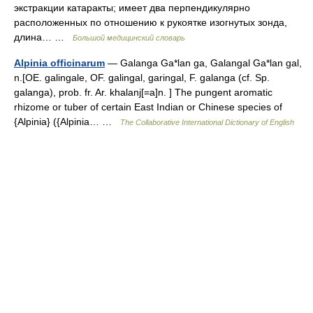
экстракции катаракты; имеет два перпендикулярно
расположенных по отношению к рукоятке изогнутых зонда,
длина… …
Большой медицинский словарь
Alpinia officinarum
— Galanga Ga*lan ga, Galangal Ga*lan gal,
n.[OE. galingale, OF. galingal, garingal, F. galanga (cf. Sp.
galanga), prob. fr. Ar. khalanj[=a]n. ] The pungent aromatic
rhizome or tuber of certain East Indian or Chinese species of
{Alpinia} ({Alpinia… …
The Collaborative International Dictionary of English