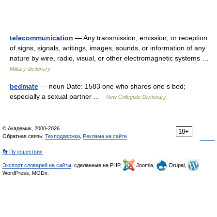
telecommunication
— Any transmission, emission, or reception
of signs, signals, writings, images, sounds, or information of any
nature by wire, radio, visual, or other electromagnetic systems …
Military dictionary
bedmate
— noun Date: 1583 one who shares one s bed;
especially a sexual partner …
New Collegiate Dictionary
© Академик, 2000-2026
18+
Обратная связь:
Техподдержка
,
Реклама на сайте
👣 Путешествия
Экспорт словарей на сайты
, сделанные на PHP,
Joomla,
Drupal,
WordPress, MODx.