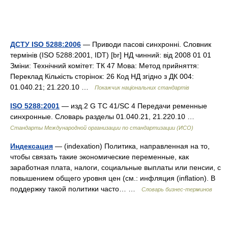
ДСТУ ISO 5288:2006
— Приводи пасові синхронні. Словник
термінів (ISO 5288:2001, IDT) [br] НД чинний: від 2008 01 01
Зміни: Технічний комітет: ТК 47 Мова: Метод прийняття:
Переклад Кількість сторінок: 26 Код НД згідно з ДК 004:
01.040.21; 21.220.10 …
Покажчик національних стандартів
ISO 5288:2001
— изд.2 G TC 41/SC 4 Передачи ременные
синхронные. Словарь разделы 01.040.21, 21.220.10 …
Стандарты Международной организации по стандартизации (ИСО)
Индексация
— (indexation) Политика, направленная на то,
чтобы связать такие экономические переменные, как
заработная плата, налоги, социальные выплаты или пенсии, с
повышением общего уровня цен (cм.: инфляция (inflation). В
поддержку такой политики часто… …
Словарь бизнес-терминов